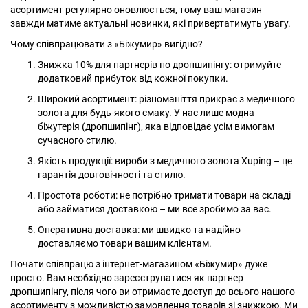
асортимент регулярно оновлюється, тому ваш магазин
завжди матиме актуальні новинки, які привертатимуть увагу.
Чому співпрацювати з «Біжумир» вигідно?
Знижка 10% для партнерів по дропшипінгу: отримуйте
додатковий прибуток від кожної покупки.
Широкий асортимент: різноманіття прикрас з медичного
золота для будь-якого смаку. У нас лише модна
біжутерія (дропшипінг), яка відповідає усім вимогам
сучасного стилю.
Якість продукції: вироби з медичного золота Xuping – це
гарантія довговічності та стилю.
Простота роботи: не потрібно тримати товари на складі
або займатися доставкою – ми все зробимо за вас.
Оперативна доставка: ми швидко та надійно
доставляємо товари вашим клієнтам.
Почати співпрацю з інтернет-магазином «Біжумир» дуже
просто. Вам необхідно зареєструватися як партнер
дропшипінгу, після чого ви отримаєте доступ до всього нашого
асортименту з можливістю замовлення товарів зі знижкою. Ми