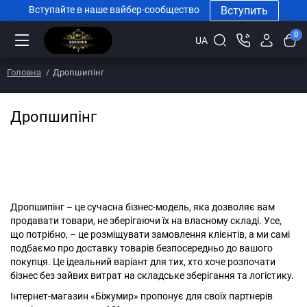
Вступить
Вступайте в наше вайбер-сообщество
0
UA
Головна
Дропшипінг
Дропшипінг
Медичне золото біжутерія (дропшиппінг) –
вигідні умови співпраці з інтернет-
магазином «Біжумир»
Дропшипінг – це сучасна бізнес-модель, яка дозволяє вам
продавати товари, не зберігаючи їх на власному складі. Усе,
що потрібно, – це розміщувати замовлення клієнтів, а ми самі
подбаємо про доставку товарів безпосередньо до вашого
покупця. Це ідеальний варіант для тих, хто хоче розпочати
бізнес без зайвих витрат на складське зберігання та логістику.
Інтернет-магазин «Біжумир» пропонує для своїх партнерів