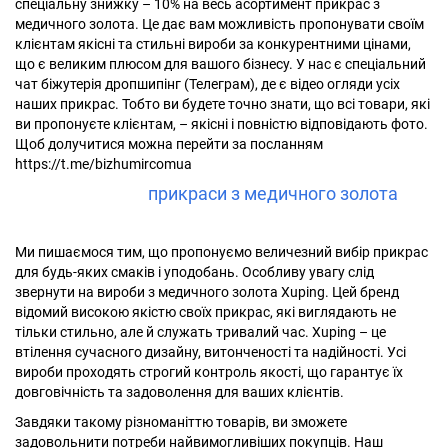
спеціальну знижку – 10% на весь асортимент прикрас з
медичного золота. Це дає вам можливість пропонувати своїм
клієнтам якісні та стильні вироби за конкурентними цінами,
що є великим плюсом для вашого бізнесу. У нас є спеціальний
чат біжутерія дропшипінг (Телеграм), де є відео огляди усіх
наших прикрас. Тобто ви будете точно знати, що всі товари, які
ви пропонуєте клієнтам, – якісні і повністю відповідають фото.
Щоб долучитися можна перейти за посланням
https://t.me/bizhumircomua
Чому замовити
прикраси з медичного золота
у
«Біжумир» так вигідно?
Ми пишаємося тим, що пропонуємо величезний вибір прикрас
для будь-яких смаків і уподобань. Особливу увагу слід
звернути на вироби з медичного золота Xuping. Цей бренд
відомий високою якістю своїх прикрас, які виглядають не
тільки стильно, але й служать тривалий час. Xuping – це
втілення сучасного дизайну, витонченості та надійності. Усі
вироби проходять строгий контроль якості, що гарантує їх
довговічність та задоволення для ваших клієнтів.
Завдяки такому різноманіттю товарів, ви зможете
задовольнити потреби найвимогливіших покупців. Наш